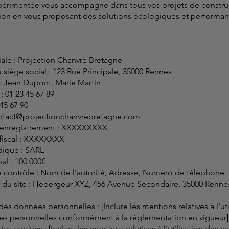
érimentée vous accompagne dans tous vos projets de constru
ion en vous proposant des solutions écologiques et performan
iale : Projection Chanvre Bretagne
 siège social : 123 Rue Principale, 35000 Rennes
 : Jean Dupont, Marie Martin
 01 23 45 67 89
 45 67 90
ntact@projectionchanvrebretagne.com
enregistrement : XXXXXXXXX
 fiscal : XXXXXXXX
dique : SARL
ial : 100 000€
e contrôle : Nom de l'autorité, Adresse, Numéro de téléphone
du site : Hébergeur XYZ, 456 Avenue Secondaire, 35000 Rennes
 des données personnelles : [Inclure les mentions relatives à l'uti
s personnelles conformément à la réglementation en vigueur]
 des cookies : [Inclure les mentions relatives à l'utilisation des c