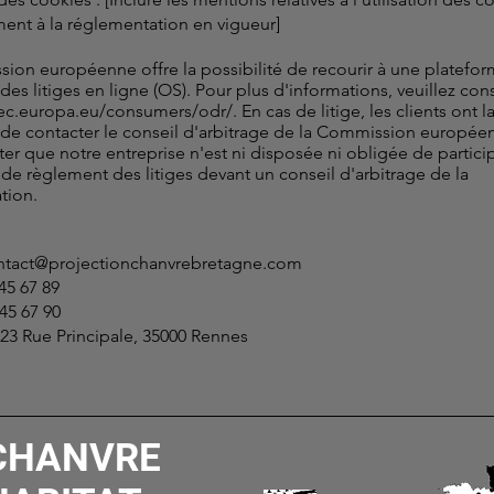
nt à la réglementation en vigueur]
ion européenne offre la possibilité de recourir à une platefo
es litiges en ligne (OS). Pour plus d'informations, veuillez cons
/ec.europa.eu/consumers/odr/.
En cas de litige, les clients ont l
é de contacter le conseil d'arbitrage de la Commission europée
ter que notre entreprise n'est ni disposée ni obligée de partici
de règlement des litiges devant un conseil d'arbitrage de la
ion.
ntact@projectionchanvrebretagne.com
 45 67 89
 45 67 90
123 Rue Principale, 35000 Rennes
CHANVRE