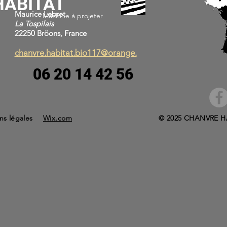
HABITAT
Maurice Lebret
Machine à projeter
La Tospilais
22250 Bröons, France
chanvre.habitat.bio117@orange.
06 20 14 42 56
ns légales
Wix.com
© 2025 CHANVRE H