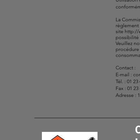
conforméme
La Commiss
règlement d
site
http:/
possibilit
Veuillez no
procédure 
consommat
Contact :
E-mail :
co
Tél. : 01 23
Fax : 01 23
Adresse : 