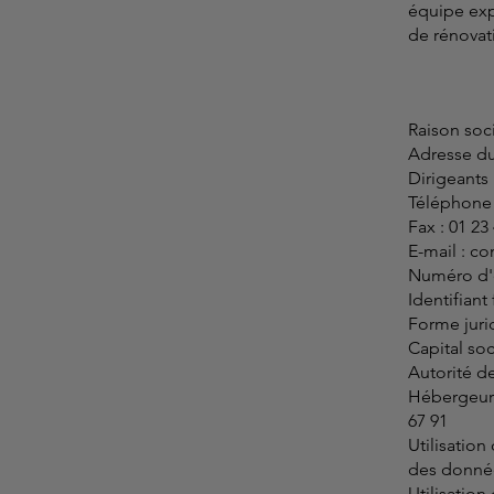
équipe exp
de rénovat
Raison soc
Adresse du
Dirigeants
Téléphone :
Fax : 01 23
E-mail :
co
Numéro d'
Identifiant
Forme juri
Capital soc
Autorité d
Hébergeur 
67 91
Utilisation
des donnée
Utilisation