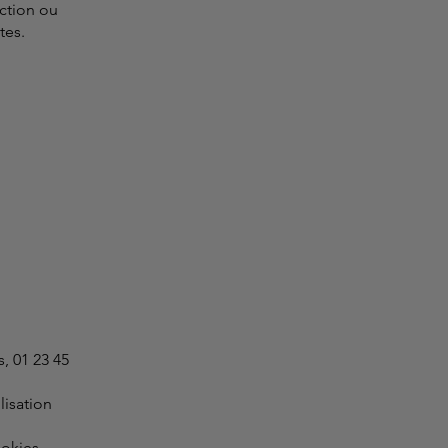
ction ou
tes.
, 01 23 45
lisation
ookies