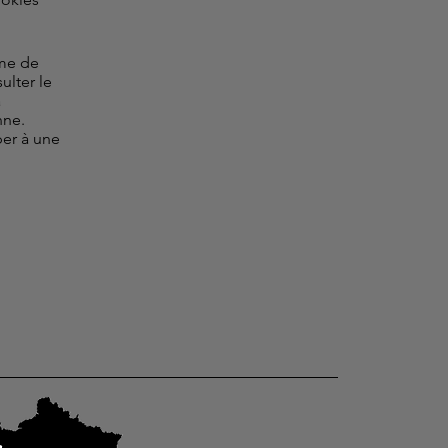
rme de
ulter le
a
nne.
per à une